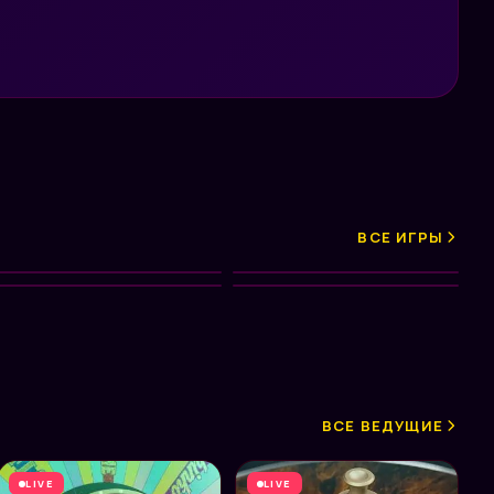
ВСЕ ИГРЫ
Divine Divas
Dreamshock
TOP
Big Win x25
Fab Farm
PLAY’N GO
NETENT
NETENT
PLAY’N GO
ВСЕ ВЕДУЩИЕ
LIVE
LIVE