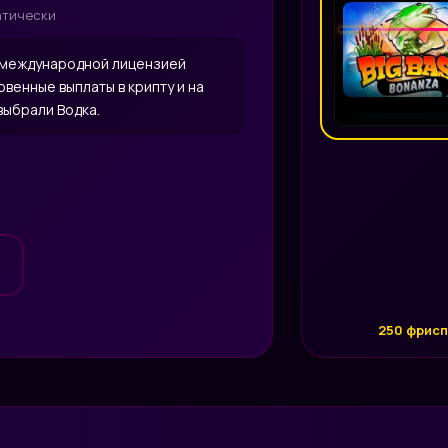
атически
 международной лицензией
овенные выплаты в крипту и на
выбрали Водка.
250 фрис