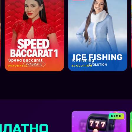
OD
Speed Baccarat
Ice Fishing
PRAGMATIC
EVOLUTION
DEMO
ПЛАТНО