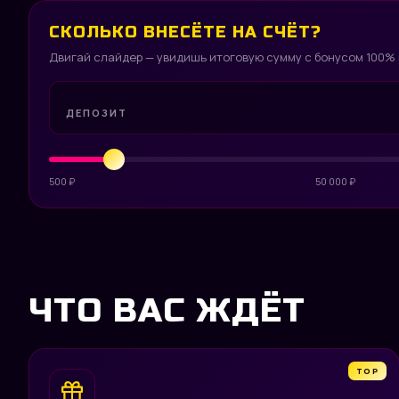
СКОЛЬКО ВНЕСЁТЕ НА СЧЁТ?
Двигай слайдер — увидишь итоговую сумму с бонусом 100%
ДЕПОЗИТ
500 ₽
50 000 ₽
ЧТО ВАС ЖДЁТ
TOP