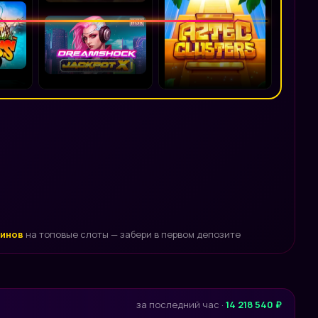
пинов
на топовые слоты — забери в первом депозите
за последний час ·
14 218 540 ₽