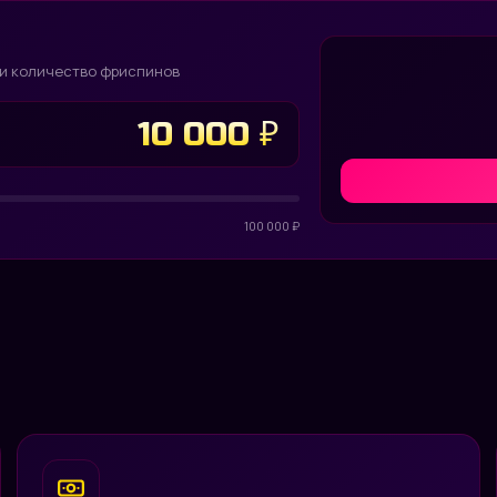
 и количество фриспинов
10 000 ₽
100 000 ₽