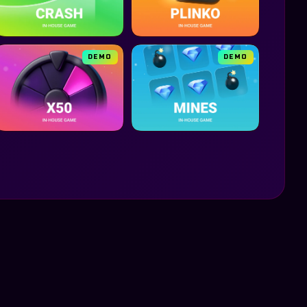
DEMO
DEMO