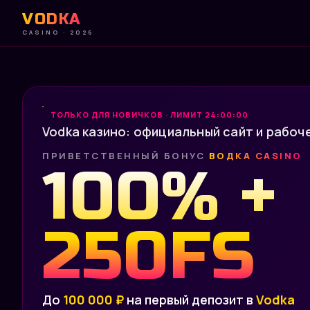
VODKA
CASINO · 2026
ТОЛЬКО ДЛЯ НОВИЧКОВ · ЛИМИТ 24:00:00
Vodka казино: официальный сайт и рабоч
ПРИВЕТСТВЕННЫЙ БОНУС
ВОДКА CASINO
100% +
250FS
До
100 000 ₽
на первый депозит в
Vodka