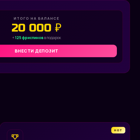
ИТОГО НА БАЛАНСЕ
20 000 ₽
+
125 фриспинов
в подарок
ВНЕСТИ ДЕПОЗИТ
HOT