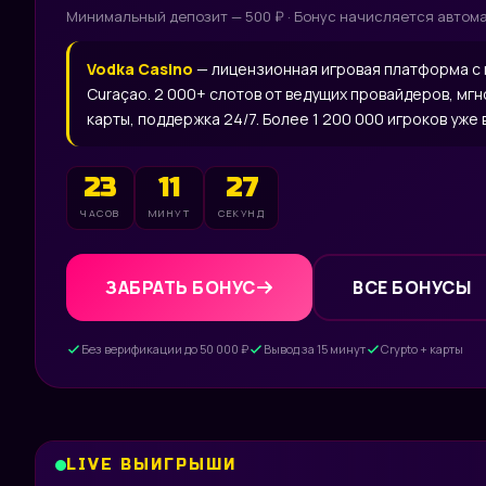
Минимальный депозит — 500 ₽ · Бонус начисляется автом
Vodka Casino
— лицензионная игровая платформа с
Curaçao. 2 000+ слотов от ведущих провайдеров, мгн
карты, поддержка 24/7. Более 1 200 000 игроков уже 
23
11
25
ЧАСОВ
МИНУТ
СЕКУНД
ЗАБРАТЬ БОНУС
ВСЕ БОНУСЫ
Без верификации до 50 000 ₽
Вывод за 15 минут
Crypto + карты
LIVE ВЫИГРЫШИ