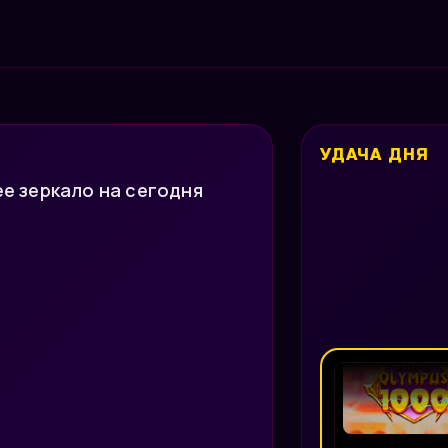
УДАЧА ДНЯ
ее зеркало на сегодня